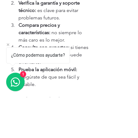
Verifica la garantía y soporte 
técnico:
 es clave para evitar 
problemas futuros.
Compara precios y 
características:
 no siempre lo 
más caro es lo mejor.
Consulta con expertos:
 si tienes 
dudas, un profesional puede 
¿Cómo podemos ayudarte?
orientarte.
Prueba la aplicación móvil:
1
asegúrate de que sea fácil y 
estable.
Si estás listo para dar el paso, te 
recomiendo visitar este enlace para 
comprar intercom ip con video
 y 
encontrar opciones confiables y de 
calidad.